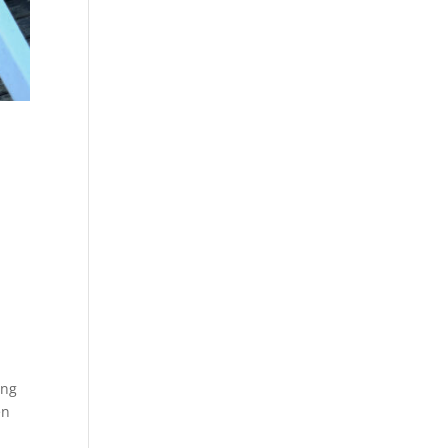
ung
en