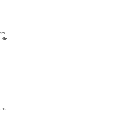
m
lem
 die
uro.