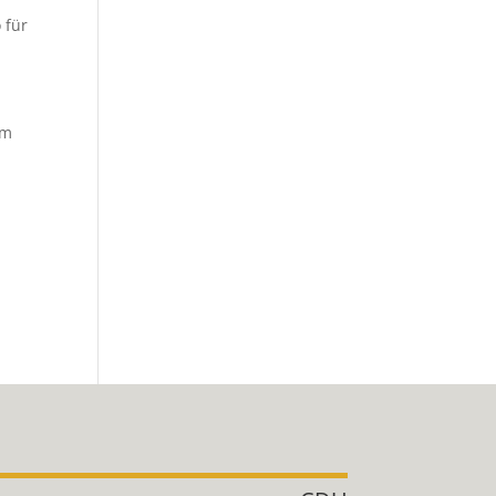
 für
em