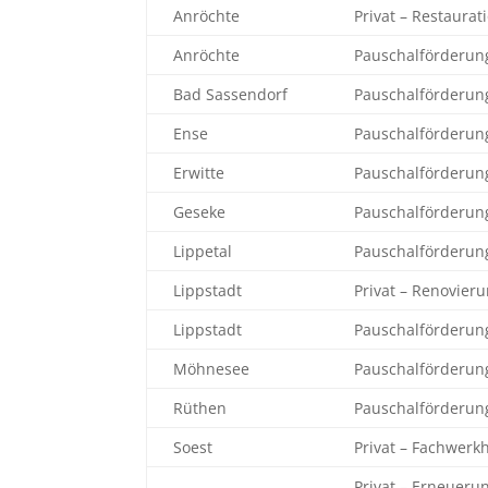
Anröchte
Privat – Restaura
Anröchte
Pauschalförderun
Bad Sassendorf
Pauschalförderun
Ense
Pauschalförderun
Erwitte
Pauschalförderun
Geseke
Pauschalförderun
Lippetal
Pauschalförderun
Lippstadt
Privat – Renovier
Lippstadt
Pauschalförderun
Möhnesee
Pauschalförderun
Rüthen
Pauschalförderun
Soest
Privat – Fachwerk
Privat – Erneueru