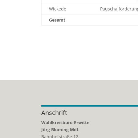
Wickede
Pauschalförderun
Gesamt
Anschrift
Wahlkreisbüro Erwitte
Jörg Blöming MdL
Bahnhofstraße 12