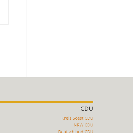
CDU
Kreis Soest CDU
NRW CDU
Deutschland CDU