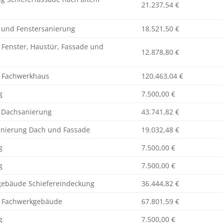
21.237,54 €
- und Fenstersanierung
18.521,50 €
g Fenster, Haustür, Fassade und
12.878,80 €
g Fachwerkhaus
120.463,04 €
g
7.500,00 €
e Dachsanierung
43.741,82 €
Sanierung Dach und Fassade
19.032,48 €
g
7.500,00 €
g
7.500,00 €
sgebäude Schiefereindeckung
36.444,82 €
ng Fachwerkgebäude
67.801,59 €
g
7.500,00 €