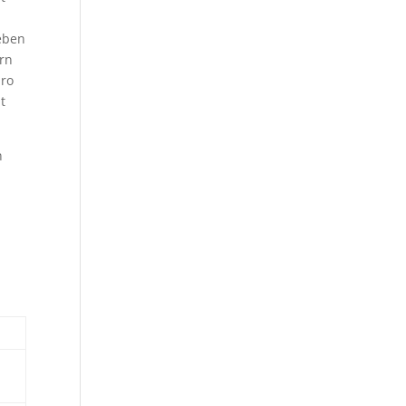
neben
rn
uro
t
n