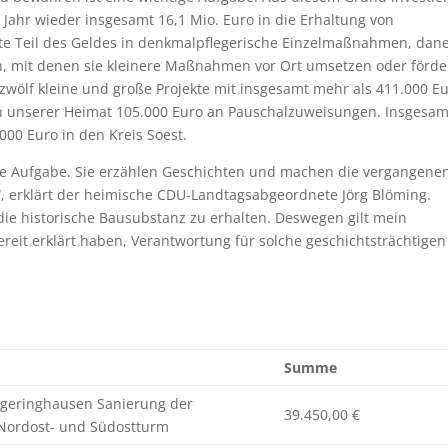
Jahr wieder insgesamt 16,1 Mio. Euro in die Erhaltung von
ößte Teil des Geldes in denkmalpflegerische Einzelmaßnahmen, da
 mit denen sie kleinere Maßnahmen vor Ort umsetzen oder förde
zwölf kleine und große Projekte mit insgesamt mehr als 411.000 E
n unserer Heimat 105.000 Euro an Pauschalzuweisungen. Insgesam
000 Euro in den Kreis Soest.
ige Aufgabe. Sie erzählen Geschichten und machen die vergangene
“, erklärt der heimische CDU-Landtagsabgeordnete Jörg Blöming.
 die historische Bausubstanz zu erhalten. Deswegen gilt mein
ereit erklärt haben, Verantwortung für solche geschichtsträchtigen
Summe
Eggeringhausen Sanierung der
39.450,00 €
Nordost- und Südostturm