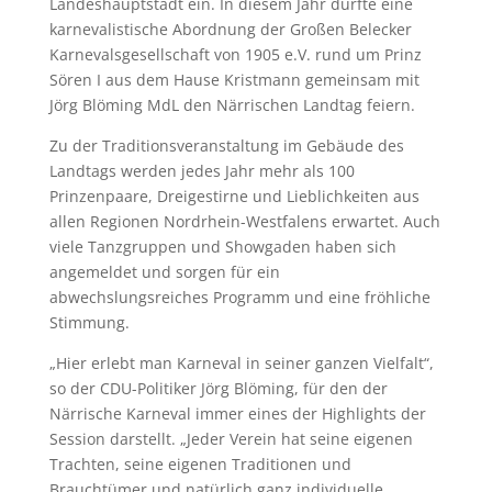
Landeshauptstadt ein. In diesem Jahr durfte eine
karnevalistische Abordnung der Großen Belecker
Karnevalsgesellschaft von 1905 e.V. rund um Prinz
Sören I aus dem Hause Kristmann gemeinsam mit
Jörg Blöming MdL den Närrischen Landtag feiern.
Zu der Traditionsveranstaltung im Gebäude des
Landtags werden jedes Jahr mehr als 100
Prinzenpaare, Dreigestirne und Lieblichkeiten aus
allen Regionen Nordrhein-Westfalens erwartet. Auch
viele Tanzgruppen und Showgaden haben sich
angemeldet und sorgen für ein
abwechslungsreiches Programm und eine fröhliche
Stimmung.
„Hier erlebt man Karneval in seiner ganzen Vielfalt“,
so der CDU-Politiker Jörg Blöming, für den der
Närrische Karneval immer eines der Highlights der
Session darstellt. „Jeder Verein hat seine eigenen
Trachten, seine eigenen Traditionen und
Brauchtümer und natürlich ganz individuelle