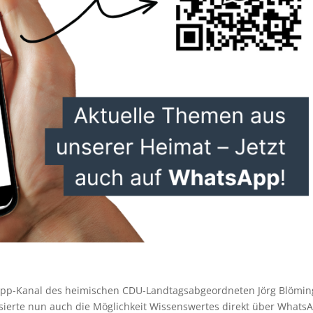
App-Kanal des heimischen CDU-Landtagsabgeordneten Jörg Blömin
ierte nun auch die Möglichkeit Wissenswertes direkt über Whats