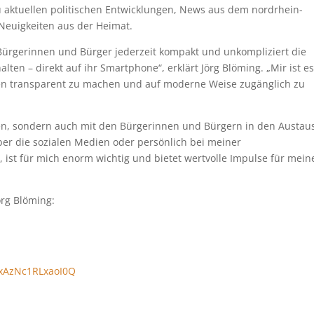
zu aktuellen politischen Entwicklungen, News aus dem nordrhein-
 Neuigkeiten aus der Heimat.
rgerinnen und Bürger jederzeit kompakt und unkompliziert die
lten – direkt auf ihr Smartphone“, erklärt Jörg Blöming. „Mir ist e
en transparent zu machen und auf moderne Weise zugänglich zu
ren, sondern auch mit den Bürgerinnen und Bürgern in den Austau
über die sozialen Medien oder persönlich bei meiner
ist für mich enorm wichtig und bietet wertvolle Impulse für mein
örg Blöming:
exAzNc1RLxaoI0Q