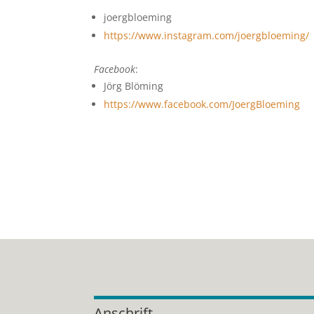
joergbloeming
https://www.instagram.com/joergbloeming/
Facebook
:
Jörg Blöming
https://www.facebook.com/JoergBloeming
Anschrift