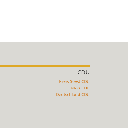
CDU
Kreis Soest CDU
NRW CDU
Deutschland CDU