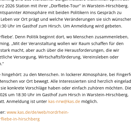
 2026 Station mit ihrer „Dorfliebe-Tour“ in Warstein-Hirschberg.
 entspannter Atmosphäre mit beiden Politikern ins Gespräch zu
r Leben vor Ort prägt und welche Veränderungen sie sich wünsche
m 18:30 Uhr im Gasthof zum Hirsch. Um Anmeldung wird gebeten.
 ‚Dorfliebe‘. Denn Politik beginnt dort, wo Menschen zusammenleben,
löming. „Mit der Veranstaltung wollen wir Raum schaffen für den
stark macht, aber auch über die Herausforderungen, die wir
tliche Versorgung, Wirtschaftsförderung, Vereinsleben oder
.“
sie hingehört: zu den Menschen. In lockerer Atmosphäre, bei Finger
nschen vor Ort bewegt. Alle Interessierten sind herzlich eingela
 sie konkrete Vorschläge haben oder einfach zuhören möchten. Di
2026 um 18:30 Uhr im Gasthof zum Hirsch in Warstein-Hirschberg,
att. Anmeldung ist unter
kas-nrw@kas.de
möglich.
ter:
www.kas.de/de/web/nordrhein-
rfliebe-in-hirschberg