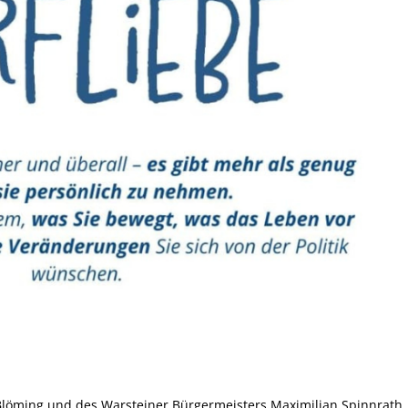
 Blöming und des Warsteiner Bürgermeisters Maximilian Spinnrath