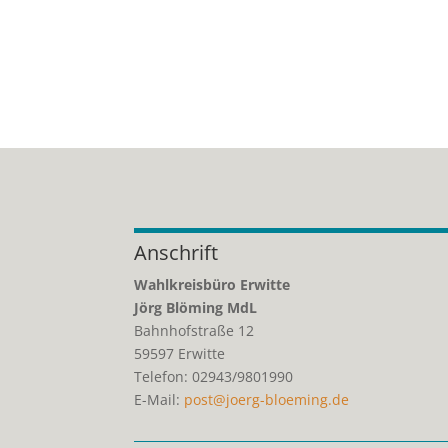
Anschrift
Wahlkreisbüro Erwitte
Jörg Blöming MdL
Bahnhofstraße 12
59597
Erwitte
Telefon:
02943/9801990
E-Mail:
post@joerg-bloeming.de