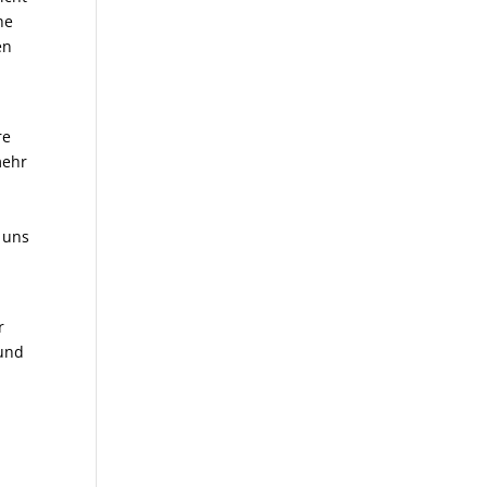
he
en
re
mehr
 uns
r
 und