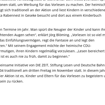
tionen statt, um Werbung für das Vorlesen zu machen. Der heimisc
t sich traditionell an der Aktion und liest Kindern in verschieden
 Kita Rabennest in Geseke besucht und dort aus einem Kinderbuch
ten Termine im Jahr. Man spürt die Neugier der Kinder und kann ih
htenden Augen sehen“, erklärt Jörg Blöming. „Vorlesen ist so viel 
 das Einfühlungsvermögen, regt die Fantasie an und legt den
zen.“ Mit seinem Engagement möchte der heimische CDU-
mutigen, ihren Kindern regelmäßig vorzulesen. „Lesen bereichert
st es auch nie zu früh, damit zu beginnen.“
einsame Initiative von DIE ZEIT, Stiftung Lesen und Deutsche Bahn
04 traditionell am dritten Freitag im November statt. In diesem Jah
der Aktion ist es, Kinder und Eltern für das Vorlesen zu begeistern
sein zu rücken.