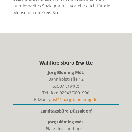
bundesweites Sozialportal – Vorteile auch für die
Menschen im Kreis Soest
Wahlkreisbüro Erwitte
Jörg Blöming MdL
Bahnhofstraße 12
59597
Erwitte
Telefon:
02943/9801990
E-Mail:
post@joerg-bloeming.de
Landtagsbüro Düsseldorf
Jörg Blöming MdL
Platz des Landtags 1