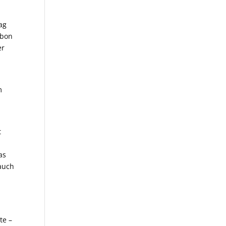
ag
rbon
er
m
,
t
as
 auch
te –