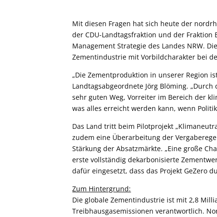
Mit diesen Fragen hat sich heute der nordr
der CDU-Landtagsfraktion und der Fraktion 
Management Strategie des Landes NRW. Die 
Zementindustrie mit Vorbildcharakter bei d
„Die Zementproduktion in unserer Region ist
Landtagsabgeordnete Jörg Blöming. „Durch 
sehr guten Weg, Vorreiter im Bereich der kl
was alles erreicht werden kann, wenn Politi
Das Land tritt beim Pilotprojekt „Klimaneut
zudem eine Überarbeitung der Vergaberegel
Stärkung der Absatzmärkte. „Eine große Cha
erste vollständig dekarbonisierte Zementwe
dafür eingesetzt, dass das Projekt GeZero d
Zum Hintergrund:
Die globale Zementindustrie ist mit 2,8 Mil
Treibhausgasemissionen verantwortlich. Nor