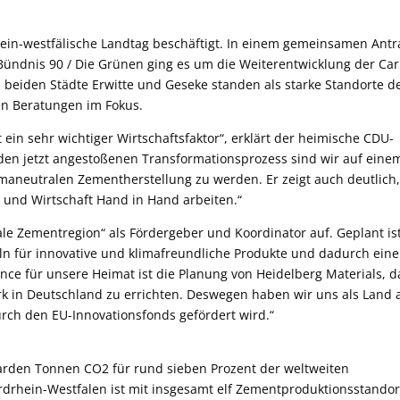
hein-westfälische Landtag beschäftigt. In einem gemeinsamen Antr
Bündnis 90 / Die Grünen ging es um die Weiterentwicklung der Ca
beiden Städte Erwitte und Geseke standen als starke Standorte d
en Beratungen im Fokus.
 ein sehr wichtiger Wirtschaftsfaktor“, erklärt der heimische CDU-
den jetzt angestoßenen Transformationsprozess sind wir auf eine
imaneutralen Zementherstellung zu werden. Er zeigt auch deutlich
k und Wirtschaft Hand in Hand arbeiten.“
rale Zementregion“ als Fördergeber und Koordinator auf. Geplant is
n für innovative und klimafreundliche Produkte und dadurch eine
nce für unsere Heimat ist die Planung von Heidelberg Materials, d
rk in Deutschland zu errichten. Deswegen haben wir uns als Land
urch den EU-Innovationsfonds gefördert wird.“
liarden Tonnen CO2 für rund sieben Prozent der weltweiten
drhein-Westfalen ist mit insgesamt elf Zementproduktionsstandor