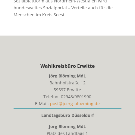
Sozialplattform aus Nordrhein-Westfalen wird
bundesweites Sozialportal – Vorteile auch für die
Menschen im Kreis Soest
Wahlkreisbüro Erwitte
Jörg Blöming MdL
Bahnhofstraße 12
59597
Erwitte
Telefon:
02943/9801990
E-Mail:
post@joerg-bloeming.de
Landtagsbüro Düsseldorf
Jörg Blöming MdL
Platz des Landtags 1