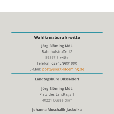
wird der Weg zum Fischereischein deutlich einfacher: Ab
sofort führt das Land...
Juli 22, 2026
Wahlkreisbüro Erwitte
Jörg Blöming MdL
Bahnhofstraße 12
59597
Erwitte
Telefon:
02943/9801990
E-Mail:
post@joerg-bloeming.de
Landtagsbüro Düsseldorf
Jörg Blöming MdL
Platz des Landtags 1
40221 Düsseldorf
Johanna Muschalik-Jaskolka