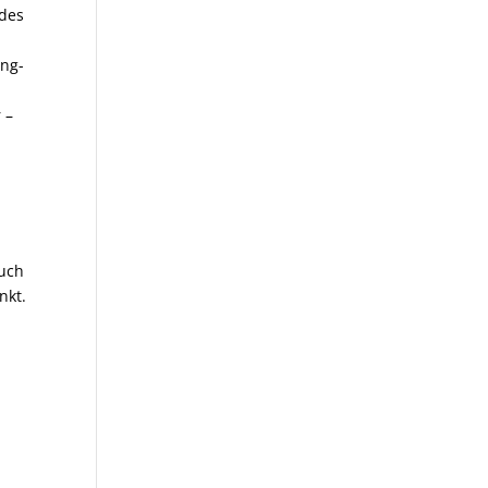
 des
ing-
 –
auch
nkt.