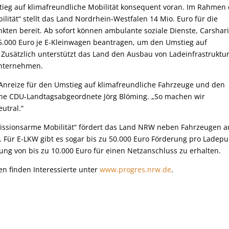
tieg auf klimafreundliche Mobilität konsequent voran. Im Rahmen
ität“ stellt das Land Nordrhein-Westfalen 14 Mio. Euro für die
ten bereit. Ab sofort können ambulante soziale Dienste, Carshar
.000 Euro je E-Kleinwagen beantragen, um den Umstieg auf
 Zusätzlich unterstützt das Land den Ausbau von Ladeinfrastruktur
Unternehmen.
 Anreize für den Umstieg auf klimafreundliche Fahrzeuge und den
che CDU-Landtagsabgeordnete Jörg Blöming. „So machen wir
utral.“
ssionsarme Mobilität“ fördert das Land NRW neben Fahrzeugen 
. Für E-LKW gibt es sogar bis zu 50.000 Euro Förderung pro Ladepu
rung von bis zu 10.000 Euro für einen Netzanschluss zu erhalten.
n finden Interessierte unter
www.progres.nrw.de
.